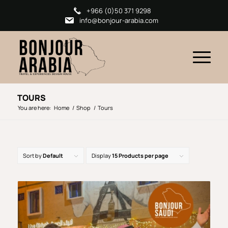
+966 (0)50 371 9298
info@bonjour-arabia.com
TOURS
You are here:
Home
/
Shop
/
Tours
Sort by
Default
Display
15 Products per page